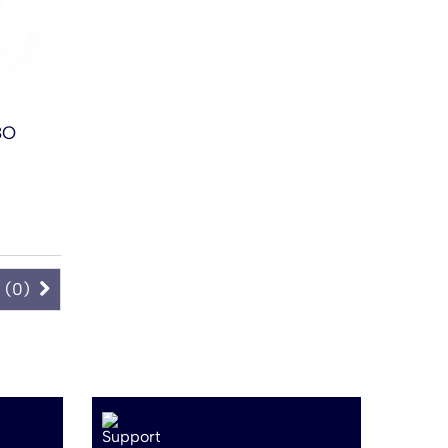
8O
 (
0
)