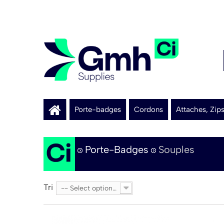
Porte-badges
Cordons
Attaches, Zip
Porte-Badges
Souples
Tri
-- Select option --