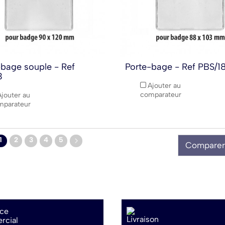
-bage souple - Ref
Porte-bage - Ref PBS/1
3
Ajouter au
comparateur
Ajouter au
mparateur
1
2
3
4
5
Comparer