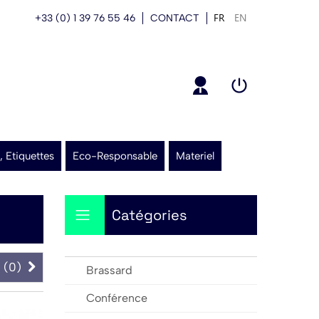
FR
EN
+33 (0) 1 39 76 55 46
CONTACT
, Etiquettes
Eco-Responsable
Materiel
Catégories
 (
0
)
Brassard
Conférence