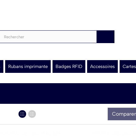
s
Rubans imprimante
Badges RFID
Accessoires
Cartes
Comparer