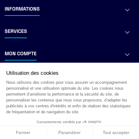
INFORMATIONS
SERVICES
MON COMPTE
Utilisation des cookies
NOUS REJOINDRE
Nous utilisons des cookies pour vous assurer un accompagnement
personnalisé et une utilisation optimale du site. Les cookies nous
permettent d’améliorer la performance et la sécurité du site, de
personnaliser les contenus que nous vous proposons, d’adapter les
publicités à vos centres d'intérêts et enfin de réaliser des statistiques
de fréquentation et de navigation du site.
Copyright © 2026
GMH Identification
. All rights reserved.
Consentements certifiés par
Fermer
Paramétrer
Tout accepter