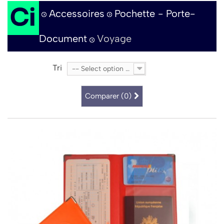
Accessoires
Pochette - Porte-
Document
Voyage
Tri
-- Select option --
Comparer (
0
)