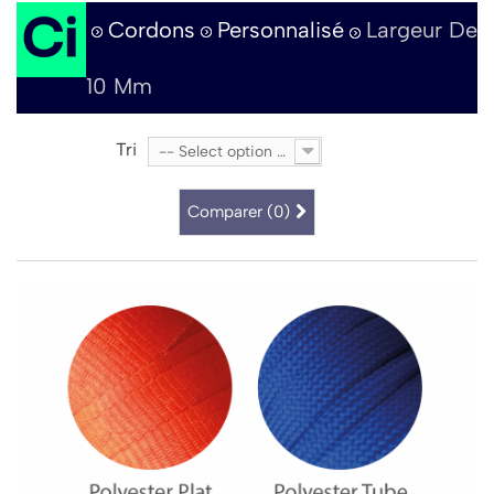
Cordons
Personnalisé
Largeur De
10 Mm
Tri
-- Select option --
Comparer (
0
)