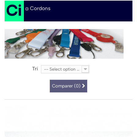
Cordons
Tri
-- Select option --
Comparer (
0
)