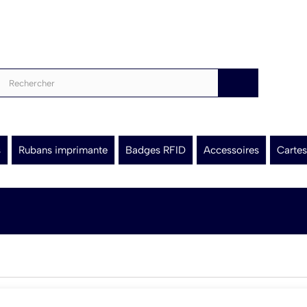
s
Rubans imprimante
Badges RFID
Accessoires
Cartes