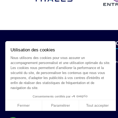
INFORMATIONS
SERVI
Utilisation des cookies
Nous utilisons des cookies pour vous assurer un
Mentions Légales
Con
accompagnement personnalisé et une utilisation optimale du site.
Les cookies nous permettent d’améliorer la performance et la
Conditions Générales De Vente
sécurité du site, de personnaliser les contenus que nous vous
proposons, d’adapter les publicités à vos centres d'intérêts et
Document Corporate
enfin de réaliser des statistiques de fréquentation et de
navigation du site.
Consentements certifiés par
Fermer
Paramétrer
Tout accepter
Plateforme de Gestion du Consentement : Personnalisez vos Optio
Axeptio consent