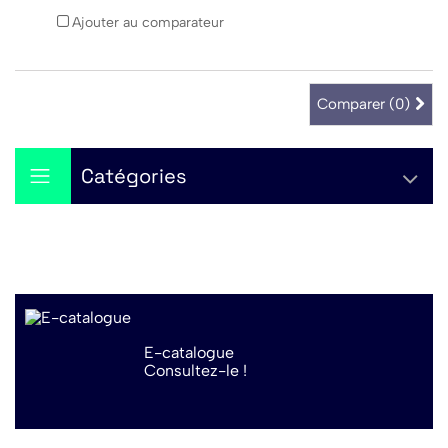
Ajouter au comparateur
Comparer (
0
)
Catégories
E-catalogue
Consultez-le !