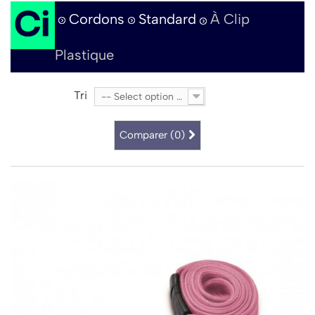
Cordons
Standard
À Clip
Plastique
Tri
-- Select option --
Comparer (
0
)