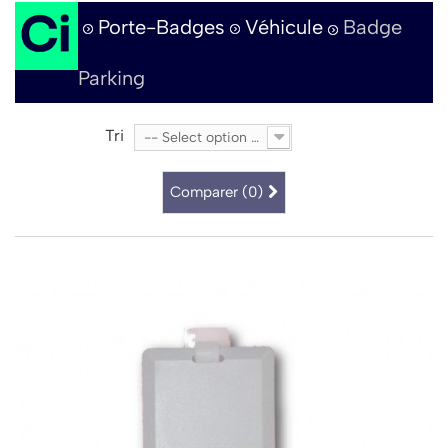
Porte-Badges
Véhicule
Badge
Parking
Tri
-- Select option --
Comparer (
0
)