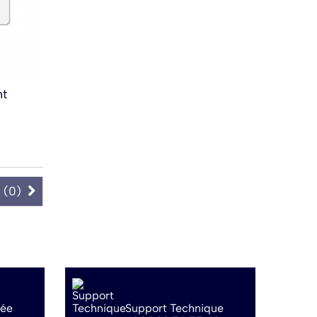
ht
 (
0
)
sée
Support Technique