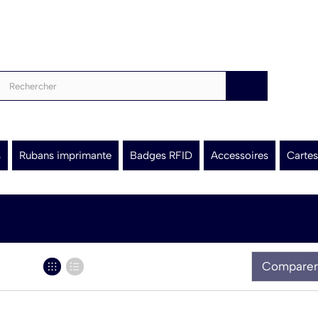
s
Rubans imprimante
Badges RFID
Accessoires
Cartes
Comparer