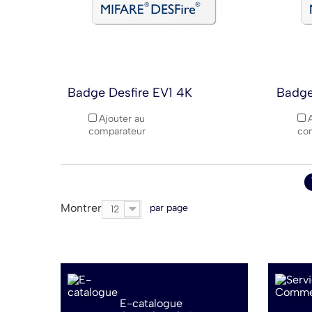
Badge Desfire EV1 4K
Badge
Ajouter au
comparateur
co
Montrer
par page
12
E-catalogue