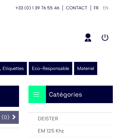
FR
EN
+33 (0) 1 39 76 55 46
CONTACT
, Etiquettes
Eco-Responsable
Materiel
Catégories
 (
0
)
DEISTER
EM 125 Khz