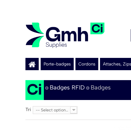
Porte-badges
Cordons
Attaches, Zip
Badges RFID
Badges
Tri
-- Select option --