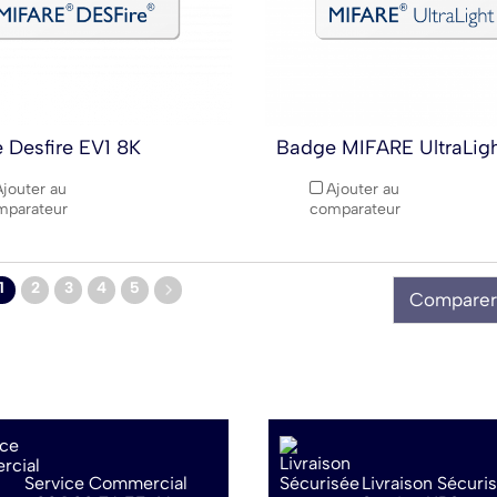
 Desfire EV1 8K
Badge MIFARE UltraLig
Ajouter au
Ajouter au
mparateur
comparateur
1
2
3
4
5
Comparer
Service Commercial
Livraison Sécuri