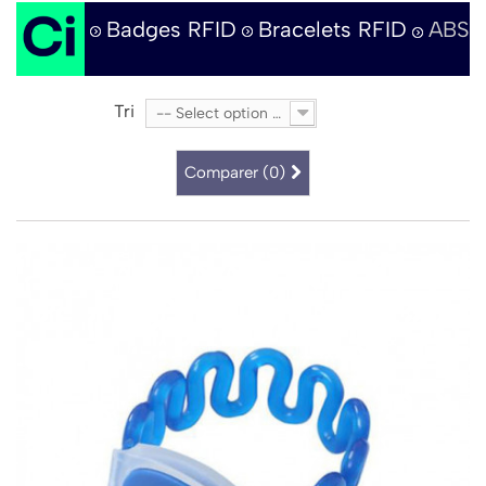
Badges RFID
Bracelets RFID
ABS
Tri
-- Select option --
Comparer (
0
)