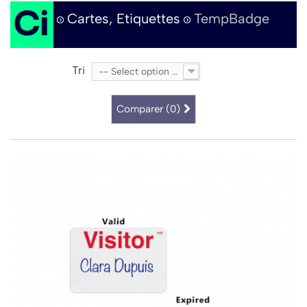
Cartes, Etiquettes
TempBadge
Tri
-- Select option --
Comparer (
0
)